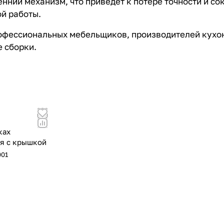
енний механизм, что приведёт к потере точности и с
ой работы.
офессиональных мебельщиков, производителей кухонь 
 сборки.
ках
я с крышкой
001