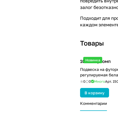
повредить внутр
залог безотказн
Подходит для пр
каждом элементе
Товары
Новинка
104.13 ₽/
комп
Подвеска на футор
регулируемая бела
0
0
Много
Арт.
15
В корзину
Комментарии