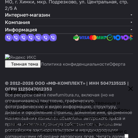
МО, г. Химки, мкр. Подрезково, ул. Центральная, стр.
2/5 А
Интернет-магазин
Компания
Информация
Темная тема
Политика конфиденциальности
Оферта
© 2012–2026 ООО «МФ-КОМПЛЕКТ» | ИНН 5047135115 |
ОГРН 1125047012353
Файлы cookie
Все ресурсы сайта newfurnitura.ru, включая (но не
ограничиваясь) текстовую, графическую,
Мы используем файлы cookie (собственные и
фотографическую и видео информацию, структуру,
сторонние: Яндекс.Метрика) для анализа работы
дизайн и оформление страниц, доменное имя, фирменное
сайта и улучшения вашего взаимодействия с
наименование являются объектами авторского права и
ним. Нажимая кнопку «Принять», вы даете
прав на интеллектуальную собственность, защищены
российским законодательством и международными
согласие на обработку данных в соответствии с
соглашениями об охране авторских прав.
Читать далее