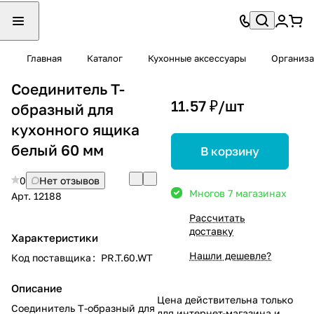
Главная
Каталог
Кухонные аксессуары
Организа
Соединитель Т-
11.57 ₽/
шт
образный для
кухонного ящика
белый 60 мм
В корзину
0
Нет отзывов
Много
в 7 магазинах
Арт.
12188
Рассчитать
доставку
Характеристики
Нашли дешевле?
Код поставщика
:
PR.T.60.WT
Описание
Цена действительна только
Соединитель Т-образный для
для интернет-магазина и