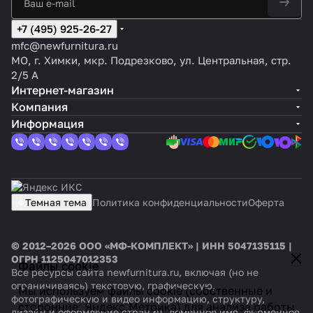
+7 (495) 925-26-27
mfc@newfurnitura.ru
МО, г. Химки, мкр. Подрезково, ул. Центральная, стр.
2/5 А
Интернет-магазин
Компания
Информация
Темная тема
Политика конфиденциальности
Оферта
© 2012–2026 ООО «МФ-КОМПЛЕКТ» | ИНН 5047135115 |
ОГРН 1125047012353
Файлы cookie
Все ресурсы сайта newfurnitura.ru, включая (но не
ограничиваясь) текстовую, графическую,
Мы используем файлы cookie (собственные и
фотографическую и видео информацию, структуру,
сторонние: Яндекс.Метрика) для анализа работы
дизайн и оформление страниц, доменное имя, фирменное