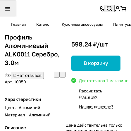
Главная
Каталог
Кухонные аксессуары
Плинтусы
Профиль
598.24 ₽/
шт
Алюминиевый
ALK0011 Серебро,
3.0м
В корзину
0
Нет отзывов
Достаточно
в 1 магазине
Арт.
10350
Рассчитать
доставку
Характеристики
Нашли дешевле?
Цвет
:
Алюминий
Материал
:
Алюминий
Цена действительна только
Описание
для интернет-магазина и