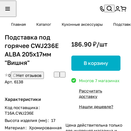
Главная
Каталог
Кухонные аксессуары
Подставк
Подставка под
186.90 ₽/
шт
горячее CWJ236E
ALBA 205х17мм
"Вишня"
В корзину
0
Нет отзывов
Много
в 7 магазинах
Арт.
6138
Рассчитать
доставку
Характеристики
Нашли дешевле?
Код поставщика
:
T16A.CWJ236E
Высота изделия (мм)
:
17
Цена действительна только
Материал
:
Хромированная
для интернет-магазина и