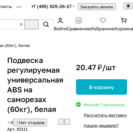
+7 (495) 925-26-27
такты
Заказать звонок
Войти
Сравнение
Избранное
Корзина
х (60кг), белая
Подвеска
20.47 ₽/
шт
регулируемая
универсальная
В корзину
ABS на
саморезах
Много
в 7 магазинах
(60кг), белая
Рассчитать доставку
0
Нет отзывов
Нашли дешевле?
Арт.
92111