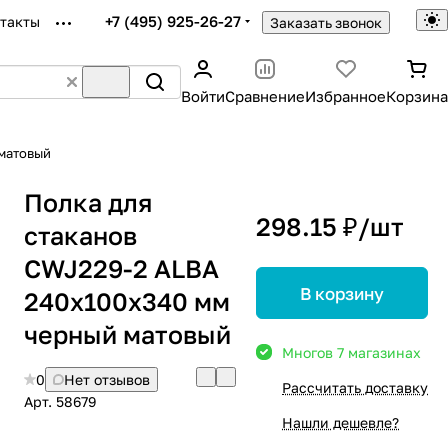
+7 (495) 925-26-27
такты
Заказать звонок
Войти
Сравнение
Избранное
Корзина
 матовый
Полка для
298.15 ₽/
шт
стаканов
CWJ229-2 ALBA
В корзину
240x100x340 мм
черный матовый
Много
в 7 магазинах
0
Нет отзывов
Рассчитать доставку
Арт.
58679
Нашли дешевле?