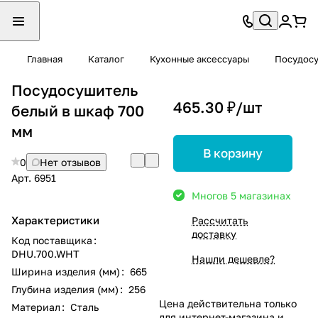
Главная
Каталог
Кухонные аксессуары
Посудос
Посудосушитель
465.30 ₽/
шт
белый в шкаф 700
мм
В корзину
0
Нет отзывов
Арт.
6951
Много
в 5 магазинах
Характеристики
Рассчитать
доставку
Код поставщика
:
DHU.700.WHT
Нашли дешевле?
Ширина изделия (мм)
:
665
Глубина изделия (мм)
:
256
Цена действительна только
Материал
:
Сталь
для интернет-магазина и