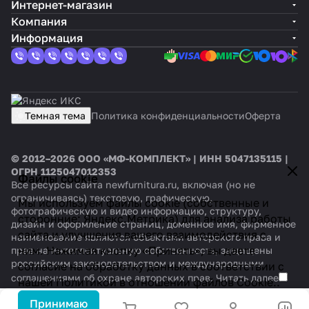
Интернет-магазин
Компания
Информация
Темная тема
Политика конфиденциальности
Оферта
© 2012–2026 ООО «МФ-КОМПЛЕКТ» | ИНН 5047135115 |
ОГРН 1125047012353
Файлы cookie
Все ресурсы сайта newfurnitura.ru, включая (но не
ограничиваясь) текстовую, графическую,
Мы используем файлы cookie (собственные и
фотографическую и видео информацию, структуру,
сторонние: Яндекс.Метрика) для анализа работы
дизайн и оформление страниц, доменное имя, фирменное
сайта и улучшения вашего взаимодействия с
наименование являются объектами авторского права и
ним. Нажимая кнопку «Принять», вы даете
прав на интеллектуальную собственность, защищены
российским законодательством и международными
согласие на обработку данных в соответствии с
соглашениями об охране авторских прав.
Читать далее
нашей
Политикой в отношении файлов Cookie.
.
Принимаю