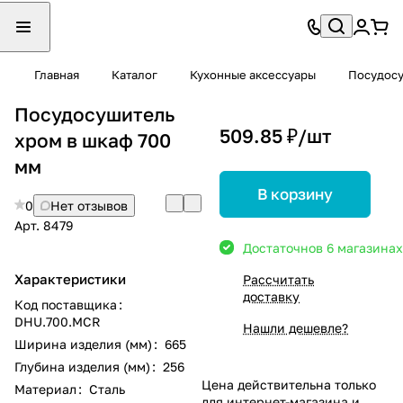
Главная
Каталог
Кухонные аксессуары
Посудос
Посудосушитель
509.85 ₽/
шт
хром в шкаф 700
мм
В корзину
0
Нет отзывов
Арт.
8479
Достаточно
в 6 магазинах
Характеристики
Рассчитать
доставку
Код поставщика
:
DHU.700.MCR
Нашли дешевле?
Ширина изделия (мм)
:
665
Глубина изделия (мм)
:
256
Цена действительна только
Материал
:
Сталь
для интернет-магазина и