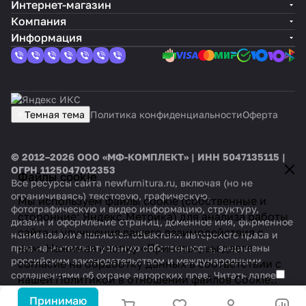
Интернет-магазин
Компания
Информация
Темная тема
Политика конфиденциальности
Оферта
© 2012–2026 ООО «МФ-КОМПЛЕКТ» | ИНН 5047135115 |
ОГРН 1125047012353
Файлы cookie
Все ресурсы сайта newfurnitura.ru, включая (но не
ограничиваясь) текстовую, графическую,
Мы используем файлы cookie (собственные и
фотографическую и видео информацию, структуру,
сторонние: Яндекс.Метрика) для анализа работы
дизайн и оформление страниц, доменное имя, фирменное
сайта и улучшения вашего взаимодействия с
наименование являются объектами авторского права и
ним. Нажимая кнопку «Принять», вы даете
прав на интеллектуальную собственность, защищены
российским законодательством и международными
согласие на обработку данных в соответствии с
соглашениями об охране авторских прав.
Читать далее
нашей
Политикой в отношении файлов Cookie.
.
Принимаю