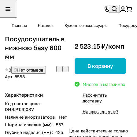
Главная
Каталог
Кухонные аксессуары
Посудос
Посудосушитель в
2 523.15 ₽/
комп
нижнюю базу 600
мм
В корзину
0
Нет отзывов
Арт.
5588
Много
в 5 магазинах
Характеристики
Рассчитать
доставку
Код поставщика
:
DHB.PTJ008V
Нашли дешевле?
Наличие амортизатора
:
Нет
Ширина изделия (мм)
:
567
Цена действительна только
Глубина изделия (мм)
:
425
для интернет-магазина и