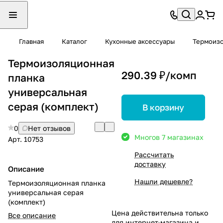
Главная
Каталог
Кухонные аксессуары
Термоиз
Термоизоляционная
290.39 ₽/
комп
планка
универсальная
серая (комплект)
В корзину
0
Нет отзывов
Много
в 7 магазинах
Арт.
10753
Рассчитать
доставку
Описание
Нашли дешевле?
Термоизоляционная планка
универсальная серая
(комплект)
Цена действительна только
Все описание
для интернет-магазина и