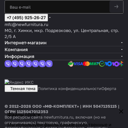
+7 (495) 925-26-27
mfc@newfurnitura.ru
МО, г. Химки, мкр. Подрезково, ул. Центральная, стр.
2/5 А
Интернет-магазин
Компания
Информация
Темная тема
Политика конфиденциальности
Оферта
© 2012–2026 ООО «МФ-КОМПЛЕКТ» | ИНН 5047135115 |
ОГРН 1125047012353
Файлы cookie
Все ресурсы сайта newfurnitura.ru, включая (но не
ограничиваясь) текстовую, графическую,
Мы используем файлы cookie (собственные и
фотографическую и видео информацию, структуру,