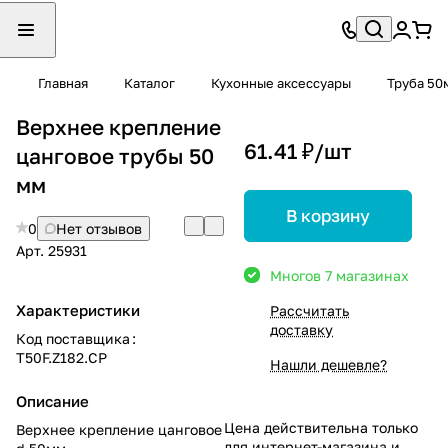
Главная
Каталог
Кухонные аксессуары
Труба 50
Верхнее крепление
61.41 ₽/
шт
цанговое трубы 50
мм
В корзину
0
Нет отзывов
Арт.
25931
Много
в 7 магазинах
Характеристики
Рассчитать
доставку
Код поставщика
:
T50F.Z182.CP
Нашли дешевле?
Описание
Цена действительна только
Верхнее крепление цанговое
для интернет-магазина и