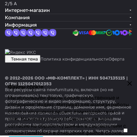
2/5 А
Интернет-магазин
Компания
Информация
Темная тема
Политика конфиденциальности
Оферта
© 2012–2026 ООО «МФ-КОМПЛЕКТ» | ИНН 5047135115 |
ОГРН 1125047012353
Файлы cookie
Все ресурсы сайта newfurnitura.ru, включая (но не
ограничиваясь) текстовую, графическую,
Мы используем файлы cookie (собственные и
фотографическую и видео информацию, структуру,
сторонние: Яндекс.Метрика) для анализа работы
дизайн и оформление страниц, доменное имя, фирменное
сайта и улучшения вашего взаимодействия с
наименование являются объектами авторского права и
ним. Нажимая кнопку «Принять», вы даете
прав на интеллектуальную собственность, защищены
российским законодательством и международными
согласие на обработку данных в соответствии с
соглашениями об охране авторских прав.
Читать далее
нашей
Политикой в отношении файлов Cookie.
.