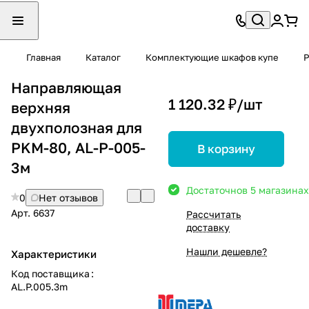
Главная
Каталог
Комплектующие шкафов купе
Р
Направляющая
1 120.32 ₽/
шт
верхняя
двухполозная для
PKM-80, AL-P-005-
В корзину
3м
Достаточно
в 5 магазинах
0
Нет отзывов
Арт.
6637
Рассчитать
доставку
Нашли дешевле?
Характеристики
Код поставщика
:
AL.P.005.3m