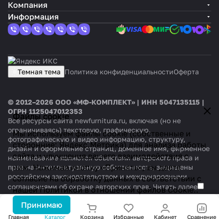
Компания
Информация
Темная тема
Политика конфиденциальности
Оферта
© 2012–2026 ООО «МФ-КОМПЛЕКТ» | ИНН 5047135115 |
ОГРН 1125047012353
Файлы cookie
Все ресурсы сайта newfurnitura.ru, включая (но не
ограничиваясь) текстовую, графическую,
Мы используем файлы cookie (собственные и
фотографическую и видео информацию, структуру,
сторонние: Яндекс.Метрика) для анализа работы
дизайн и оформление страниц, доменное имя, фирменное
сайта и улучшения вашего взаимодействия с
наименование являются объектами авторского права и
ним. Нажимая кнопку «Принять», вы даете
прав на интеллектуальную собственность, защищены
российским законодательством и международными
согласие на обработку данных в соответствии с
соглашениями об охране авторских прав.
Читать далее
нашей
Политикой в отношении файлов Cookie.
.
Принимаю
Главная
Каталог
Корзина
Избранные
Кабинет
Сравнение