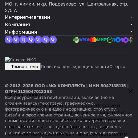
МО, г. Химки, мкр. Подрезково, ул. Центральная, стр.
2/5 А
Интернет-магазин
Компания
Информация
Темная тема
Политика конфиденциальности
Оферта
© 2012–2026 ООО «МФ-КОМПЛЕКТ» | ИНН 5047135115 |
ОГРН 1125047012353
Файлы cookie
Все ресурсы сайта newfurnitura.ru, включая (но не
ограничиваясь) текстовую, графическую,
Мы используем файлы cookie (собственные и
фотографическую и видео информацию, структуру,
сторонние: Яндекс.Метрика) для анализа работы
дизайн и оформление страниц, доменное имя, фирменное
сайта и улучшения вашего взаимодействия с
наименование являются объектами авторского права и
ним. Нажимая кнопку «Принять», вы даете
прав на интеллектуальную собственность, защищены
российским законодательством и международными
согласие на обработку данных в соответствии с