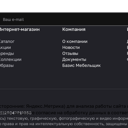
Интернет-магазин
Компания
Каталог
О компании
Акции
Новости
Бренды
Отзывы
Коллекции
Документы
Образы
Базис Мебельщик
сторонние: Яндекс.Метрика) для анализа работы сайта
ять», вы даете согласие на обработку данных в соотве
 1125047012353
ваясь) текстовую, графическую, фотографическую и видео инфо
о права и прав на интеллектуальную собственность, защищен