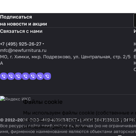
Подписаться
на новости и акции
Связаться с нами
+7 (495) 925-26-27
mfc@newfurnitura.ru
МО, г. Химки, мкр. Подрезково, ул. Центральная, стр. 2/5
А
Файлы cookie
Мы используем файлы cookie (собственные и 
взаимодействия с ним. Нажимая кнопку «Прин
© 2012–2026 ООО «МФ-КОМПЛЕКТ» | ИНН 5047135115 | ОГРН
Все ресурсы сайта newfurnitura.ru, включая (но не ограничи
отношении файлов Cookie.
.
имя, фирменное наименование являются объектами авторског