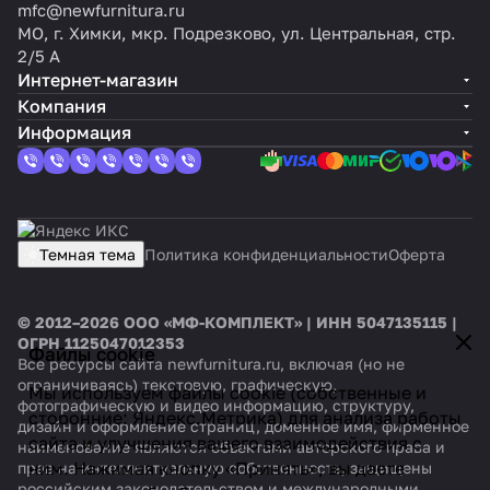
mfc@newfurnitura.ru
МО, г. Химки, мкр. Подрезково, ул. Центральная, стр.
2/5 А
Интернет-магазин
Компания
Информация
Темная тема
Политика конфиденциальности
Оферта
© 2012–2026 ООО «МФ-КОМПЛЕКТ» | ИНН 5047135115 |
ОГРН 1125047012353
Файлы cookie
Все ресурсы сайта newfurnitura.ru, включая (но не
ограничиваясь) текстовую, графическую,
Мы используем файлы cookie (собственные и
фотографическую и видео информацию, структуру,
сторонние: Яндекс.Метрика) для анализа работы
дизайн и оформление страниц, доменное имя, фирменное
сайта и улучшения вашего взаимодействия с
наименование являются объектами авторского права и
ним. Нажимая кнопку «Принять», вы даете
прав на интеллектуальную собственность, защищены
российским законодательством и международными