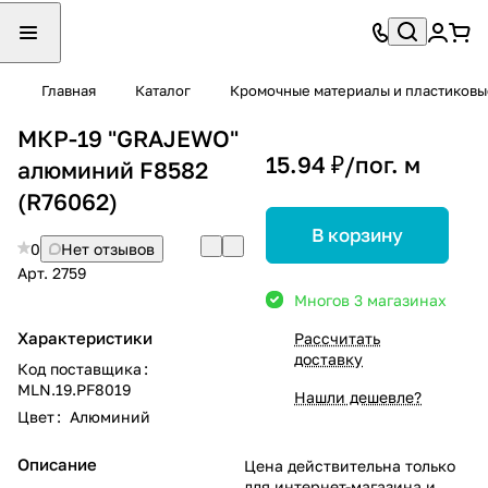
Главная
Каталог
Кромочные материалы и пластиков
МКР-19 "GRAJEWO"
15.94 ₽/
пог. м
алюминий F8582
(R76062)
В корзину
0
Нет отзывов
Арт.
2759
Много
в 3 магазинах
Характеристики
Рассчитать
доставку
Код поставщика
:
MLN.19.PF8019
Нашли дешевле?
Цвет
:
Алюминий
Описание
Цена действительна только
для интернет-магазина и