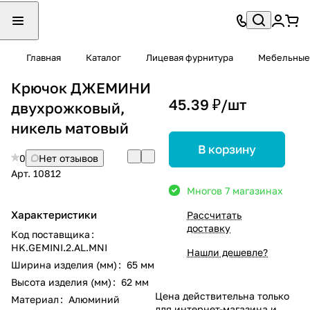
Главная
Каталог
Лицевая фурнитура
Мебельные
Крючок ДЖЕМИНИ
45.39 ₽/
шт
двухрожковый,
никель матовый
В корзину
0
Нет отзывов
Арт.
10812
Много
в 7 магазинах
Характеристики
Рассчитать
доставку
Код поставщика
:
HK.GEMINI.2.AL.MNI
Нашли дешевле?
Ширина изделия (мм)
:
65 мм
Высота изделия (мм)
:
62 мм
Цена действительна только
Материал
:
Алюминий
для интернет-магазина и