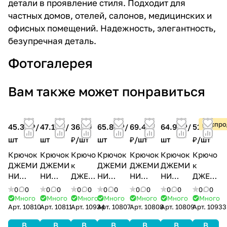
детали в проявление стиля. Подходит для
частных домов, отелей, салонов, медицинских и
офисных помещений. Надежность, элегантность,
безупречная деталь.
Фотогалерея
Вам также может понравиться
Распро
45.39 ₽/
47.17 ₽/
36.49
65.86 ₽/
69.42
64.97 ₽/
51.62
шт
шт
₽/
шт
шт
₽/
шт
шт
₽/
шт
Крючок
Крючок
Крючо
Крючок
Крючок
Крючок
Крючо
ДЖЕМИ
ДЖЕМИ
к
ДЖЕМИ
ДЖЕМИ
ДЖЕМИ
к
НИ
НИ
ДЖЕМ
НИ
НИ
НИ
ДЖЕМ
двухрож
двухро
ИНИ
трехрож
трехро
трехрож
ИНИ
0
0
0
0
0
0
0
0
0
0
0
0
0
0
ковый,
жковый
двухро
ковый,
жковый
ковый,
трехро
Много
Много
Много
Много
Много
Много
Много
Арт.
10810
Арт.
10811
Арт.
10934
Арт.
10807
Арт.
10808
Арт.
10809
Арт.
10933
хром
, хром
жковы
хром
, хром
никель
жковы
глянцев
матовы
й,
глянцев
матовы
матовый
й,
В
В
В
В
В
В
В