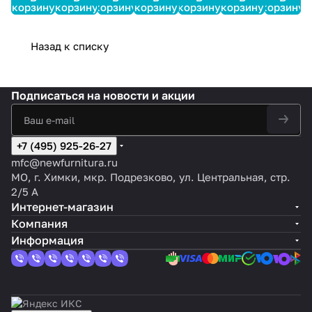
ый
й
золото
ый
й
золото
корзину
корзину
корзину
корзину
корзину
корзину
корзину
Назад к списку
Подписаться
на новости и акции
+7 (495) 925-26-27
mfc@newfurnitura.ru
МО, г. Химки, мкр. Подрезково, ул. Центральная, стр.
2/5 А
Интернет-магазин
Компания
Информация