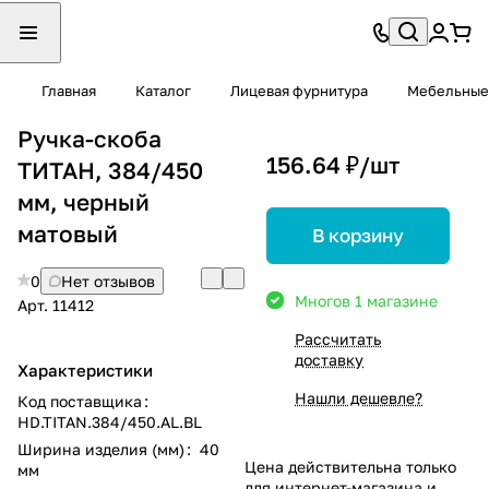
Главная
Каталог
Лицевая фурнитура
Мебельные
Ручка-скоба
156.64 ₽/
шт
ТИТАН, 384/450
мм, черный
матовый
В корзину
0
Нет отзывов
Много
в 1 магазине
Арт.
11412
Рассчитать
доставку
Характеристики
Нашли дешевле?
Код поставщика
:
HD.TITAN.384/450.AL.BL
Ширина изделия (мм)
:
40
Цена действительна только
мм
для интернет-магазина и