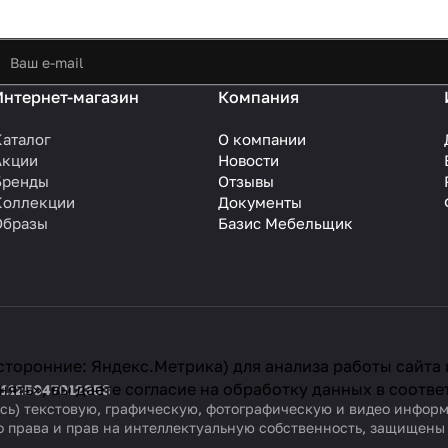
Интернет-магазин
Компания
Каталог
О компании
Акции
Новости
Бренды
Отзывы
Коллекции
Документы
Образы
Базис Мебельщик
сторонние: Яндекс.Метрика) для анализа работы сайта
ять», вы даете согласие на обработку данных в соотве
 1125047012353
ваясь) текстовую, графическую, фотографическую и видео инфо
о права и прав на интеллектуальную собственность, защищен