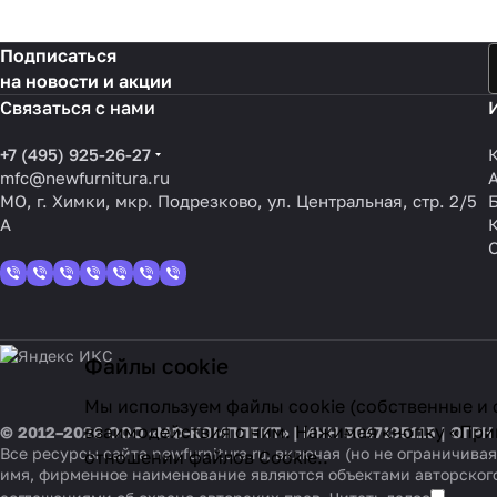
Подписаться
на новости и акции
Связаться с нами
+7 (495) 925-26-27
mfc@newfurnitura.ru
МО, г. Химки, мкр. Подрезково, ул. Центральная, стр. 2/5
А
Файлы cookie
Мы используем файлы cookie (собственные и 
взаимодействия с ним. Нажимая кнопку «Прин
© 2012–2026 ООО «МФ-КОМПЛЕКТ» | ИНН 5047135115 | ОГРН
Все ресурсы сайта newfurnitura.ru, включая (но не ограничи
отношении файлов Cookie.
.
имя, фирменное наименование являются объектами авторског