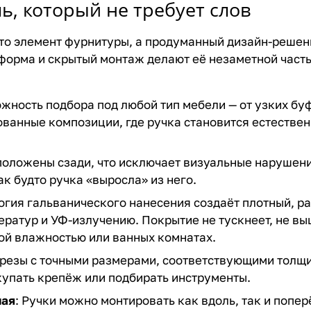
, который не требует слов
то элемент фурнитуры, а продуманный дизайн-решение
форма и скрытый монтаж делают её незаметной часть
ожность подбора под любой тип мебели — от узких б
рованные композиции, где ручка становится естеств
оложены сзади, что исключает визуальные нарушения
ак будто ручка «выросла» из него.
логия гальванического нанесения создаёт плотный, р
ратур и УФ-излучению. Покрытие не тускнеет, не вы
ой влажностью или ванных комнатах.
орезы с точными размерами, соответствующими толщ
купать крепёж или подбирать инструменты.
ная
: Ручки можно монтировать как вдоль, так и попе