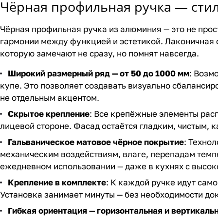
Чёрная профильная ручка — стиль
Чёрная профильная ручка из алюминия — это не прос
гармонии между функцией и эстетикой. Лаконичная 
которую замечают не сразу, но помнят навсегда.
Широкий размерный ряд — от 50 до 1000 мм
: Возм
купе. Это позволяет создавать визуально сбаланси
не отдельным акцентом.
Скрытое крепление
: Все крепёжные элементы расп
лицевой стороне. Фасад остаётся гладким, чистым, к
Гальваническое матовое чёрное покрытие
: Техно
механическим воздействиям, влаге, перепадам темпе
ежедневном использовании — даже в кухнях с высок
Крепление в комплекте
: К каждой ручке идут сам
Установка занимает минуты — без необходимости до
Гибкая ориентация — горизонтальная и вертикаль