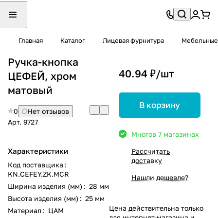
Главная
Каталог
Лицевая фурнитура
Мебельные
Ручка-кнопка
40.94 ₽/
шт
ЦЕФЕЙ, хром
матовый
В корзину
0
Нет отзывов
Арт.
9727
Много
в 7 магазинах
Характеристики
Рассчитать
доставку
Код поставщика
:
KN.CEFEY.ZK.MCR
Нашли дешевле?
Ширина изделия (мм)
:
28 мм
Высота изделия (мм)
:
25 мм
Цена действительна только
Материал
:
ЦАМ
для интернет-магазина и