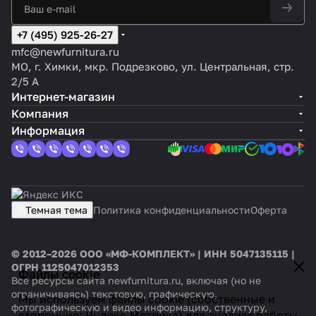
+7 (495) 925-26-27
mfc@newfurnitura.ru
МО, г. Химки, мкр. Подрезково, ул. Центральная, стр.
2/5 А
Интернет-магазин
Компания
Информация
Темная тема
Политика конфиденциальности
Оферта
© 2012–2026 ООО «МФ-КОМПЛЕКТ» | ИНН 5047135115 |
ОГРН 1125047012353
Файлы cookie
Все ресурсы сайта newfurnitura.ru, включая (но не
ограничиваясь) текстовую, графическую,
Мы используем файлы cookie (собственные и
фотографическую и видео информацию, структуру,
сторонние: Яндекс.Метрика) для анализа работы