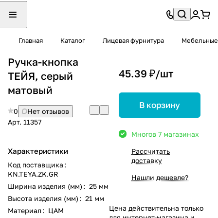
Главная
Каталог
Лицевая фурнитура
Мебельные
Ручка-кнопка
45.39 ₽/
шт
ТЕЙЯ, серый
матовый
В корзину
0
Нет отзывов
Арт.
11357
Много
в 7 магазинах
Характеристики
Рассчитать
доставку
Код поставщика
:
KN.TEYA.ZK.GR
Нашли дешевле?
Ширина изделия (мм)
:
25 мм
Высота изделия (мм)
:
21 мм
Цена действительна только
Материал
:
ЦАМ
для интернет-магазина и