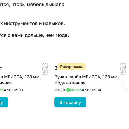
ется, чтобы мебель дышала
х инструментов и навыков.
тся с вами дольше, чем мода.
Распродажа
т
69.42 ₽/
шт
ба МЕИССА, 128 мм,
Ручка-скоба МЕИССА, 128 мм,
ичная
медь античная
го
Арт.
10903
0
0
Много
Арт.
10904
ну
В корзину