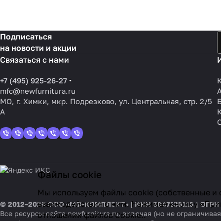
Подписаться
на новости и акции
Связаться с нами
+7 (495) 925-26-27
mfc@newfurnitura.ru
МО, г. Химки, мкр. Подрезково, ул. Центральная, стр. 2/5
А
Файлы cookie
Мы используем файлы cookie (собственные и 
взаимодействия с ним. Нажимая кнопку «Прин
© 2012–2026 ООО «МФ-КОМПЛЕКТ» | ИНН 5047135115 | ОГРН
Все ресурсы сайта newfurnitura.ru, включая (но не ограничи
отношении файлов Cookie.
.