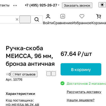
+7 (495) 925-26-27
такты
Заказать звонок
Войти
Сравнение
Избранное
Корзина
Ручка-скоба
67.64 ₽/
шт
МЕИССА, 96 мм,
бронза античная
В корзину
0
Нет отзывов
Арт.
10776
Достаточно
в 2 магазин
Рассчитать доставку
Характеристики
Нашли дешевле?
Код поставщика
:
HD.MEISSA.96.ZK.AB