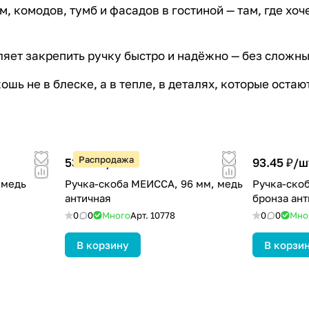
 комодов, тумб и фасадов в гостиной — там, где хоч
яет закрепить ручку быстро и надёжно — без сложны
шь не в блеске, а в тепле, в деталях, которые остаю
Распродажа
53.40 ₽/
шт
93.45 ₽/
ш
 медь
Ручка-скоба МЕИССА, 96 мм, медь
Ручка-ско
античная
бронза ант
0
0
Много
Арт.
10778
0
0
Мно
В корзину
В корзи