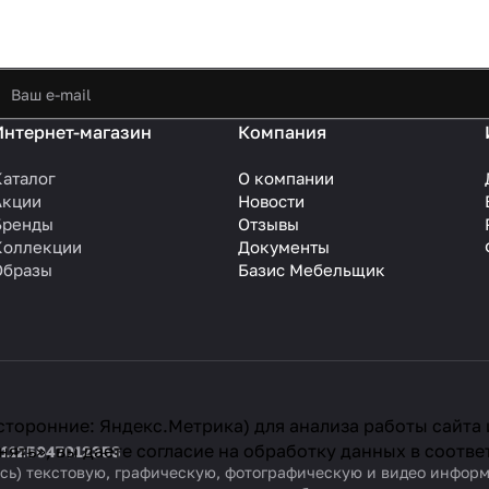
Интернет-магазин
Компания
Каталог
О компании
Акции
Новости
Бренды
Отзывы
Коллекции
Документы
Образы
Базис Мебельщик
сторонние: Яндекс.Метрика) для анализа работы сайта
ять», вы даете согласие на обработку данных в соотве
 1125047012353
ваясь) текстовую, графическую, фотографическую и видео инфо