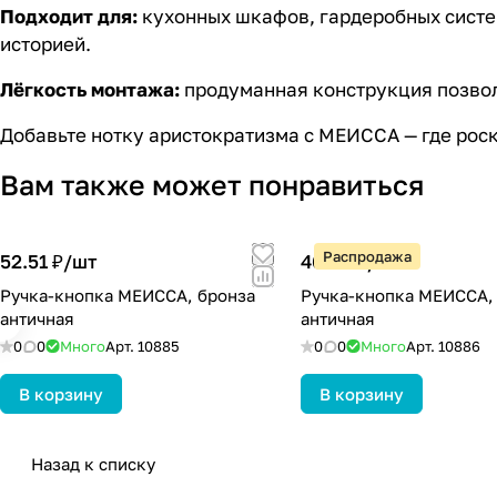
Подходит для:
кухонных шкафов, гардеробных систем,
историей.
Лёгкость монтажа:
продуманная конструкция позвол
Добавьте нотку аристократизма с МЕИССА — где роско
Вам также может понравиться
Распродажа
52.51 ₽/
шт
46.28 ₽/
шт
Ручка-кнопка МЕИССА, бронза
Ручка-кнопка МЕИССА,
античная
античная
0
0
Много
Арт.
10885
0
0
Много
Арт.
10886
В корзину
В корзину
Назад к списку