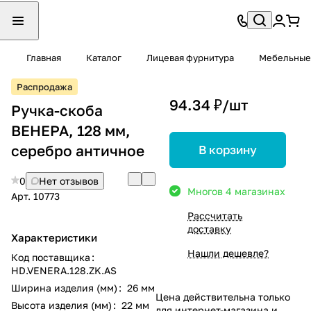
Главная
Каталог
Лицевая фурнитура
Мебельные
Распродажа
94.34 ₽/
шт
Ручка-скоба
ВЕНЕРА, 128 мм,
серебро античное
В корзину
0
Нет отзывов
Много
в 4 магазинах
Арт.
10773
Рассчитать
доставку
Характеристики
Нашли дешевле?
Код поставщика
:
HD.VENERA.128.ZK.AS
Ширина изделия (мм)
:
26 мм
Цена действительна только
Высота изделия (мм)
:
22 мм
для интернет-магазина и