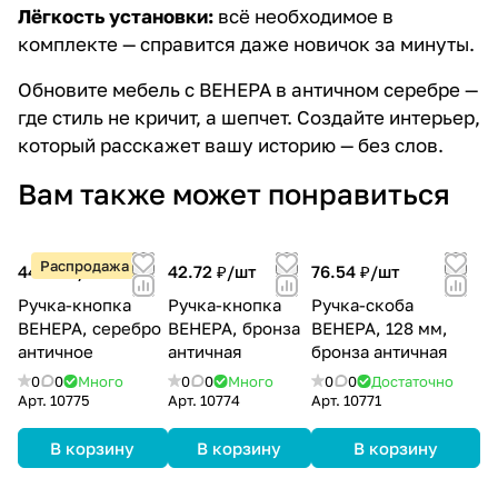
Лёгкость установки:
всё необходимое в
комплекте — справится даже новичок за минуты.
Обновите мебель с ВЕНЕРА в античном серебре —
где стиль не кричит, а шепчет. Создайте интерьер,
который расскажет вашу историю — без слов.
Вам также может понравиться
Распродажа
44.50 ₽/
шт
42.72 ₽/
шт
76.54 ₽/
шт
Ручка-кнопка
Ручка-кнопка
Ручка-скоба
ВЕНЕРА, серебро
ВЕНЕРА, бронза
ВЕНЕРА, 128 мм,
античное
античная
бронза античная
0
0
Много
0
0
Много
0
0
Достаточно
Арт.
10775
Арт.
10774
Арт.
10771
В корзину
В корзину
В корзину