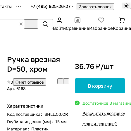
+7 (495) 925-26-27
такты
Заказать звонок
Войти
Сравнение
Избранное
Корзина
Ручка врезная
36.76 ₽/
шт
D=50, хром
0
Нет отзывов
В корзину
Арт.
6168
Достаточно
в 3 магазин
Характеристики
Рассчитать доставку
Код поставщика
:
SHLL.50.CR
Глубина изделия (мм)
:
15 мм
Нашли дешевле?
Материал
:
Пластик