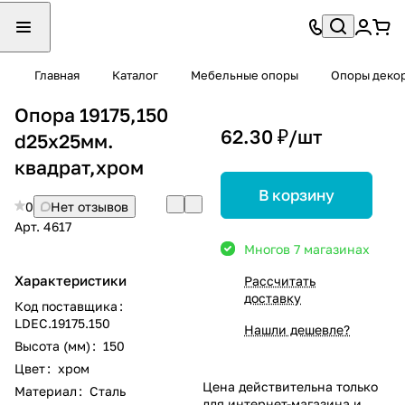
Главная
Каталог
Мебельные опоры
Опоры деко
Опора 19175,150
62.30 ₽/
шт
d25х25мм.
квадрат,хром
В корзину
0
Нет отзывов
Арт.
4617
Много
в 7 магазинах
Характеристики
Рассчитать
доставку
Код поставщика
:
LDEC.19175.150
Нашли дешевле?
Высота (мм)
:
150
Цвет
:
хром
Цена действительна только
Материал
:
Сталь
для интернет-магазина и