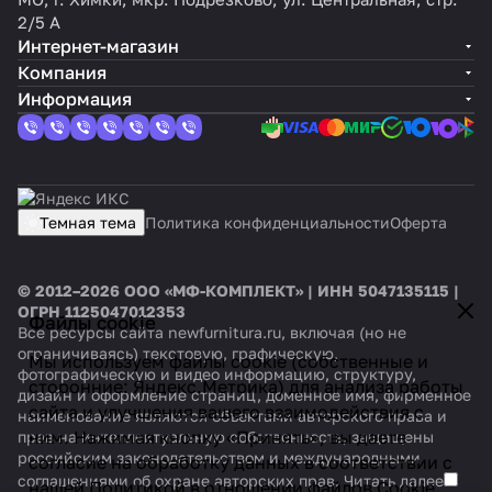
2/5 А
Интернет-магазин
Компания
Информация
Темная тема
Политика конфиденциальности
Оферта
© 2012–2026 ООО «МФ-КОМПЛЕКТ» | ИНН 5047135115 |
ОГРН 1125047012353
Файлы cookie
Все ресурсы сайта newfurnitura.ru, включая (но не
ограничиваясь) текстовую, графическую,
Мы используем файлы cookie (собственные и
фотографическую и видео информацию, структуру,
сторонние: Яндекс.Метрика) для анализа работы
дизайн и оформление страниц, доменное имя, фирменное
сайта и улучшения вашего взаимодействия с
наименование являются объектами авторского права и
ним. Нажимая кнопку «Принять», вы даете
прав на интеллектуальную собственность, защищены
российским законодательством и международными
согласие на обработку данных в соответствии с
соглашениями об охране авторских прав.
Читать далее
нашей
Политикой в отношении файлов Cookie.
.