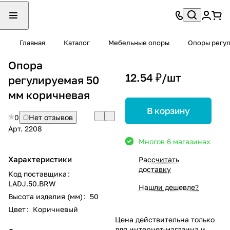
Главная
Каталог
Мебельные опоры
Опоры регу
Опора
12.54 ₽/
шт
регулируемая 50
мм коричневая
В корзину
0
Нет отзывов
Арт.
2208
Много
в 6 магазинах
Характеристики
Рассчитать
доставку
Код поставщика
:
LADJ.50.BRW
Нашли дешевле?
Высота изделия (мм)
:
50
Цвет
:
Коричневый
Цена действительна только
для интернет-магазина и