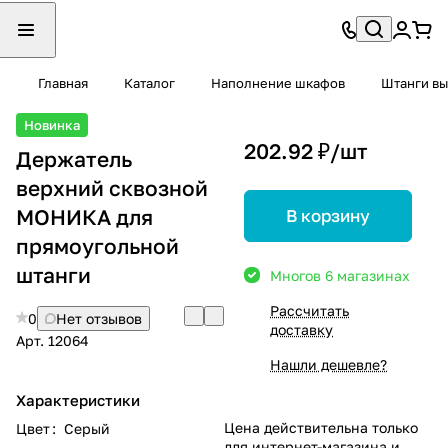
Главная
Каталог
Наполнение шкафов
Штанги в
Новинка
202.92 ₽/
шт
Держатель
верхний сквозной
МОНИКА для
В корзину
прямоугольной
штанги
Много
в 6 магазинах
Рассчитать
0
Нет отзывов
доставку
Арт.
12064
Нашли дешевле?
Характеристики
Цена действительна только
Цвет
:
Серый
для интернет-магазина и