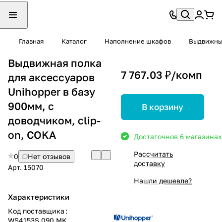
Главная
Каталог
Наполнение шкафов
Выдвижны
Выдвижная полка
7 767.03 ₽/
комп
для аксессуаров
Unihopper в базу
900мм, с
В корзину
доводчиком, clip-
on, COKA
Достаточно
в 6 магазинах
Рассчитать
0
Нет отзывов
доставку
Арт.
15070
Нашли дешевле?
Характеристики
Код поставщика
:
WS4153S.090.MK