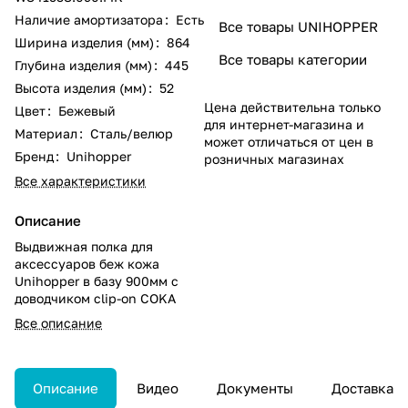
Наличие амортизатора
:
Есть
Все товары UNIHOPPER
Ширина изделия (мм)
:
864
Все товары категории
Глубина изделия (мм)
:
445
Высота изделия (мм)
:
52
Цена действительна только
Цвет
:
Бежевый
для интернет-магазина и
Материал
:
Сталь/велюр
может отличаться от цен в
Бренд
:
Unihopper
розничных магазинах
Все характеристики
Описание
Выдвижная полка для
аксессуаров беж кожа
Unihopper в базу 900мм с
доводчиком clip-on COKA
Все описание
Описание
Видео
Документы
Доставка