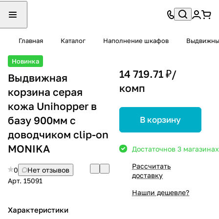
Главная
Каталог
Наполнение шкафов
Выдвижны
Новинка
14 719.71 ₽/
Выдвижная
комп
корзина серая
кожа Unihopper в
базу 900мм с
В корзину
доводчиком clip-on
MONIKA
Достаточно
в 3 магазинах
Рассчитать
0
Нет отзывов
доставку
Арт.
15091
Нашли дешевле?
Характеристики