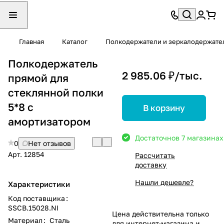
Главная
Каталог
Полкодержатели и зеркалодержате
Полкодержатель
2 985.06 ₽/
тыс.
прямой для
стеклянной полки
5*8 с
В корзину
амортизатором
Достаточно
в 7 магазинах
0
Нет отзывов
Арт.
12854
Рассчитать
доставку
Нашли дешевле?
Характеристики
Код поставщика
:
SSCB.15028.NI
Цена действительна только
Материал
:
Сталь
для интернет-магазина и