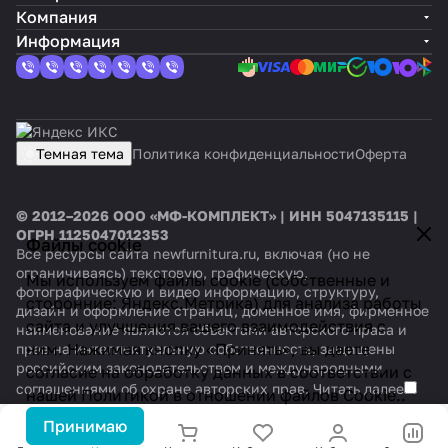
Компания
Информация
Темная тема
Политика конфиденциальности
Оферта
© 2012–2026 ООО «МФ-КОМПЛЕКТ» | ИНН 5047135115 |
ОГРН 1125047012353
Файлы cookie
Все ресурсы сайта newfurnitura.ru, включая (но не
ограничиваясь) текстовую, графическую,
Мы используем файлы cookie (собственные и
фотографическую и видео информацию, структуру,
сторонние: Яндекс.Метрика) для анализа работы
дизайн и оформление страниц, доменное имя, фирменное
сайта и улучшения вашего взаимодействия с
наименование являются объектами авторского права и
ним. Нажимая кнопку «Принять», вы даете
прав на интеллектуальную собственность, защищены
российским законодательством и международными
согласие на обработку данных в соответствии с
соглашениями об охране авторских прав.
Читать далее
нашей
Политикой в отношении файлов Cookie.
.
Принимаю