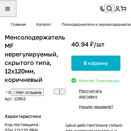
Главная
Каталог
Полкодержатели и зеркалодержате
Менсолодержатель
40.94 ₽/
шт
MF
нерегулируемый,
скрытого типа,
В корзину
12х120мм,
коричневый
Много
в 7 магазинах
Рассчитать
0
Нет отзывов
доставку
Арт.
12902
Нашли дешевле?
Характеристики
Код поставщика
:
Цена действительна только
SSH.12x120.BRN
для интернет-магазина и