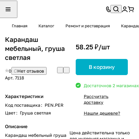
Главная
Каталог
Ремонт и реставрация
Каранда
Карандаш
58.25 ₽/
шт
мебельный, груша
светлая
В корзину
0
Нет отзывов
Арт.
7118
Достаточно
в 2 магазинах
Характеристики
Рассчитать
доставку
Код поставщика
:
PEN.PER
Цвет
:
Груша светлая
Нашли дешевле?
Описание
Цена действительна только
Карандаш мебельный груша
для интернет-магазина и