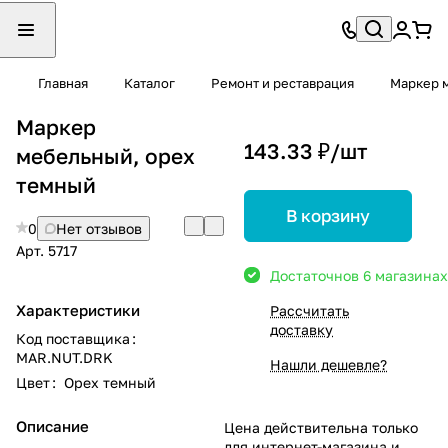
Главная
Каталог
Ремонт и реставрация
Маркер 
Маркер
143.33 ₽/
шт
мебельный, орех
темный
В корзину
0
Нет отзывов
Арт.
5717
Достаточно
в 6 магазинах
Характеристики
Рассчитать
доставку
Код поставщика
:
MAR.NUT.DRK
Нашли дешевле?
Цвет
:
Орех темный
Описание
Цена действительна только
для интернет-магазина и