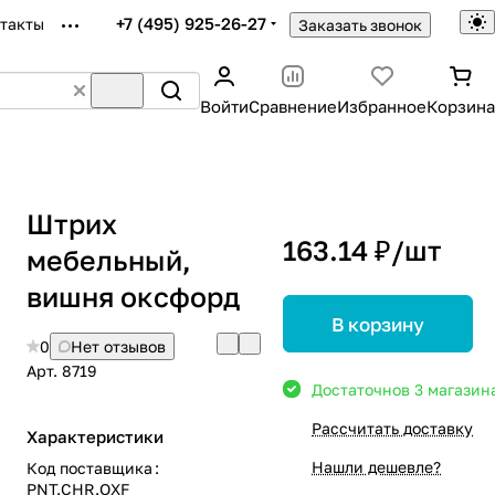
+7 (495) 925-26-27
такты
Заказать звонок
Войти
Сравнение
Избранное
Корзина
Штрих
163.14 ₽/
шт
мебельный,
вишня оксфорд
В корзину
0
Нет отзывов
Арт.
8719
Достаточно
в 3 магазин
Рассчитать доставку
Характеристики
Нашли дешевле?
Код поставщика
:
PNT.CHR.OXF