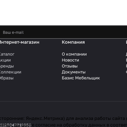
Интернет-магазин
Компания
Каталог
О компании
Акции
Новости
Бренды
Отзывы
Коллекции
Документы
Образы
Базис Мебельщик
сторонние: Яндекс.Метрика) для анализа работы сайта
ять», вы даете согласие на обработку данных в соотве
 1125047012353