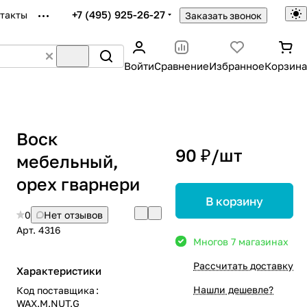
+7 (495) 925-26-27
такты
Заказать звонок
Войти
Сравнение
Избранное
Корзина
Воск
90 ₽/
шт
мебельный,
орех гварнери
В корзину
0
Нет отзывов
Арт.
4316
Много
в 7 магазинах
Рассчитать доставку
Характеристики
Нашли дешевле?
Код поставщика
:
WAX.M.NUT.G