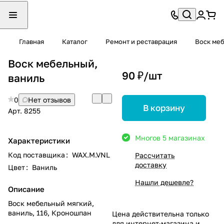
Главная
Каталог
Ремонт и реставрация
Воск ме
Воск мебельный,
90 ₽/
шт
ваниль
0
Нет отзывов
В корзину
Арт.
8255
Много
в 5 магазинах
Характеристики
Код поставщика
:
WAX.M.VNL
Рассчитать
доставку
Цвет
:
Ваниль
Нашли дешевле?
Описание
Воск мебельный мягкий,
ваниль, 116, Кроношпан
Цена действительна только
для интернет-магазина и