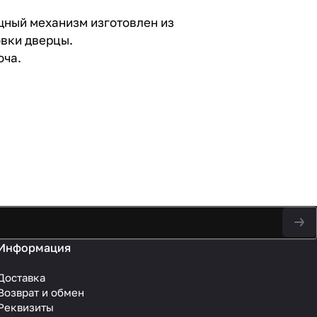
щный механизм изготовлен из
овки дверцы.
юча.
Информация
Доставка
Возврат и обмен
Реквизиты