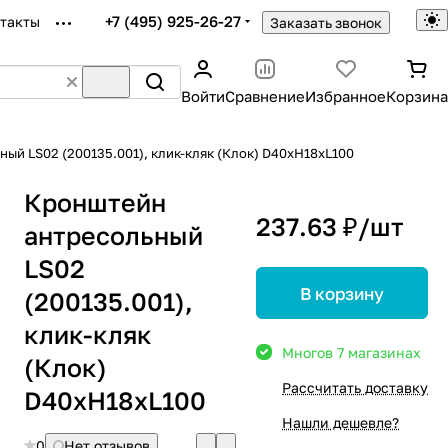
+7 (495) 925-26-27
такты
Заказать звонок
Войти
Сравнение
Избранное
Корзина
ый LS02 (200135.001), клик-кляк (Клок) D40хН18хL100
Кронштейн
237.63 ₽/
шт
антресольный
LS02
В корзину
(200135.001),
клик-кляк
Много
в 7 магазинах
(Клок)
Рассчитать доставку
D40хН18хL100
Нашли дешевле?
0
Нет отзывов