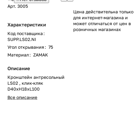
Арт.
3005
Цена действительна только
для интернет-магазина и
может отличаться от цен в
Характеристики
розничных магазинах
Код поставщика
:
SUPP.LS02.NI
Угол открывания
:
75
Материал
:
ZAMAK
Описание
Кронштейн антресольный
LS02 , клик-кляк
D40хН18хL100
Все описание