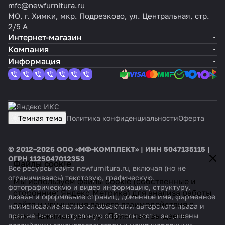
mfc@newfurnitura.ru
МО, г. Химки, мкр. Подрезково, ул. Центральная, стр.
2/5 А
Интернет-магазин
Компания
Информация
Темная тема
Политика конфиденциальности
Оферта
© 2012–2026 ООО «МФ-КОМПЛЕКТ» | ИНН 5047135115 |
ОГРН 1125047012353
Файлы cookie
Все ресурсы сайта newfurnitura.ru, включая (но не
ограничиваясь) текстовую, графическую,
Мы используем файлы cookie (собственные и
фотографическую и видео информацию, структуру,
сторонние: Яндекс.Метрика) для анализа работы
дизайн и оформление страниц, доменное имя, фирменное
сайта и улучшения вашего взаимодействия с
наименование являются объектами авторского права и
ним. Нажимая кнопку «Принять», вы даете
прав на интеллектуальную собственность, защищены