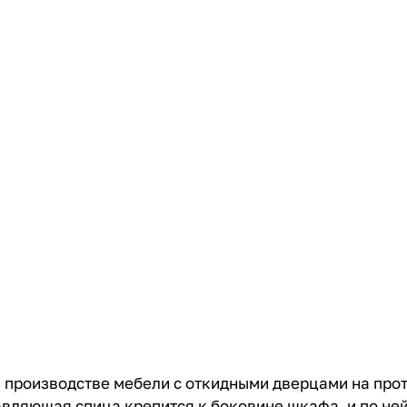
 производстве мебели с откидными дверцами на прот
вляющая спица крепится к боковине шкафа, и по ней