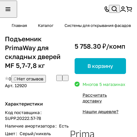
Главная
Каталог
Системы для открывания фасадов
Подъемник
5 758.30 ₽/
комп
PrimaWay для
складных дверей
MF 5,7-7,8 кг
В корзину
0
Нет отзывов
Много
в 5 магазинах
Арт.
12920
Рассчитать
доставку
Характеристики
Нашли дешевле?
Код поставщика
:
SUPP.20222.57-78
Наличие амортизатора
:
Есть
Цвет
:
Серый/никель