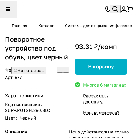
Главная
Каталог
Системы для открывания фасадов
Поворотное
93.31 ₽/
комп
устройство под
обувь, цвет черный
В корзину
0
Нет отзывов
Арт.
977
Много
в 6 магазинах
Характеристики
Рассчитать
доставку
Код поставщика
:
SUPP.ROTSH.290.BLC
Нашли дешевле?
Цвет
:
Черный
Описание
Цена действительна только
для интернет-магазина и