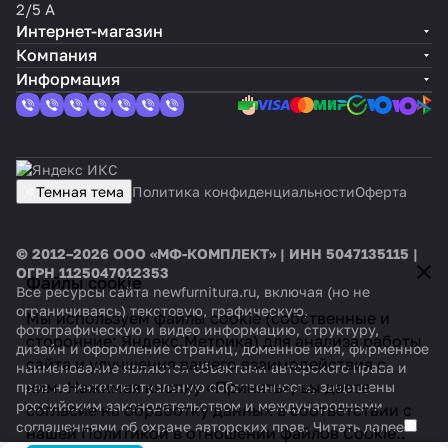
2/5 А
Интернет-магазин
Компания
Информация
Темная тема
Политика конфиденциальности
Оферта
© 2012–2026 ООО «МФ-КОМПЛЕКТ» | ИНН 5047135115 |
ОГРН 1125047012353
Файлы cookie
Все ресурсы сайта newfurnitura.ru, включая (но не
ограничиваясь) текстовую, графическую,
Мы используем файлы cookie (собственные и
фотографическую и видео информацию, структуру,
сторонние: Яндекс.Метрика) для анализа работы
дизайн и оформление страниц, доменное имя, фирменное
сайта и улучшения вашего взаимодействия с
наименование являются объектами авторского права и
ним. Нажимая кнопку «Принять», вы даете
прав на интеллектуальную собственность, защищены
российским законодательством и международными
согласие на обработку данных в соответствии с
соглашениями об охране авторских прав.
Читать далее
нашей
Политикой в отношении файлов Cookie.
.