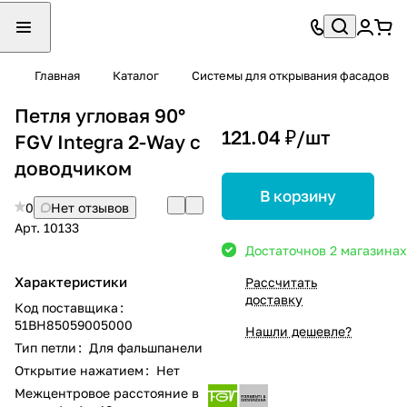
Главная
Каталог
Системы для открывания фасадов
Петля угловая 90°
121.04 ₽/
шт
FGV Integra 2-Way с
доводчиком
В корзину
0
Нет отзывов
Арт.
10133
Достаточно
в 2 магазинах
Характеристики
Рассчитать
доставку
Код поставщика
:
51BH85059005000
Нашли дешевле?
Тип петли
:
Для фальшпанели
Открытие нажатием
:
Нет
Межцентровое расстояние в