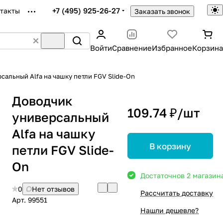
+7 (495) 925-26-27
такты
Заказать звонок
Войти
Сравнение
Избранное
Корзина
сальный Alfa на чашку петли FGV Slide-On
Доводчик
109.74 ₽/
шт
универсальный
Alfa на чашку
В корзину
петли FGV Slide-
On
Достаточно
в 2 магазин
0
Нет отзывов
Рассчитать доставку
Арт.
99551
Нашли дешевле?