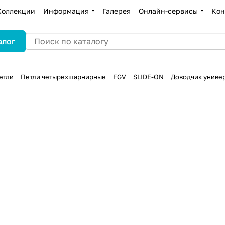
Коллекции
Информация
Галерея
Онлайн-сервисы
Кон
алог
етли
Петли четырехшарнирные
FGV
SLIDE-ON
Доводчик универ