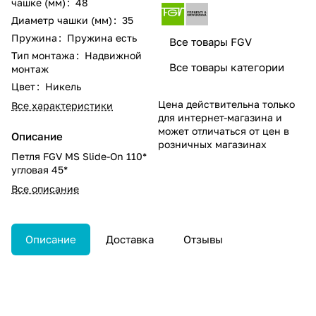
чашке (мм)
:
48
Диаметр чашки (мм)
:
35
Пружина
:
Пружина есть
Все товары FGV
Тип монтажа
:
Надвижной
Все товары категории
монтаж
Цвет
:
Никель
Цена действительна только
Все характеристики
для интернет-магазина и
может отличаться от цен в
Описание
розничных магазинах
Петля FGV MS Slide-On 110*
угловая 45*
Все описание
Описание
Доставка
Отзывы