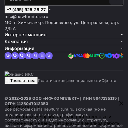
+7 (495) 925-26-27
mfc@newfurnitura.ru
МО, г. Химки, мкр. Подрезково, ул. Центральная, стр.
2/5 А
Интернет-магазин
Компания
Информация
Темная тема
Политика конфиденциальности
Оферта
© 2012–2026 ООО «МФ-КОМПЛЕКТ» | ИНН 5047135115 |
ОГРН 1125047012353
Файлы cookie
Все ресурсы сайта newfurnitura.ru, включая (но не
ограничиваясь) текстовую, графическую,
Мы используем файлы cookie (собственные и
фотографическую и видео информацию, структуру,
сторонние: Яндекс.Метрика) для анализа работы
дизайн и оформление страниц, доменное имя, фирменное