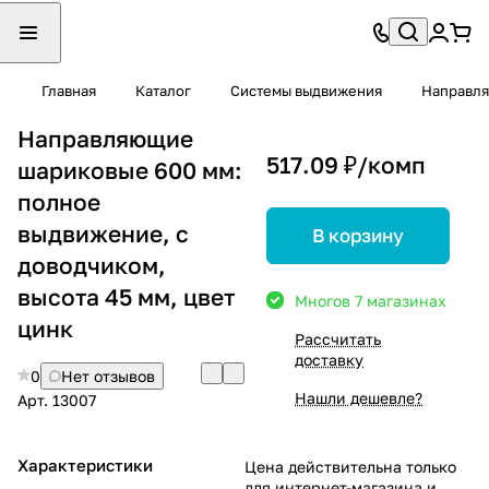
Главная
Каталог
Системы выдвижения
Направл
Направляющие
517.09 ₽/
комп
шариковые 600 мм:
полное
выдвижение, с
В корзину
доводчиком,
высота 45 мм, цвет
Много
в 7 магазинах
цинк
Рассчитать
доставку
0
Нет отзывов
Нашли дешевле?
Арт.
13007
Характеристики
Цена действительна только
для интернет-магазина и