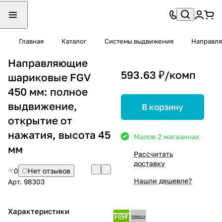
Главная
Каталог
Системы выдвижения
Направл
Направляющие
593.63 ₽/
комп
шариковые FGV
450 мм: полное
выдвижение,
В корзину
открытие от
нажатия, высота 45
Мало
в 2 магазинах
мм
Рассчитать
доставку
0
Нет отзывов
Нашли дешевле?
Арт.
98303
Характеристики