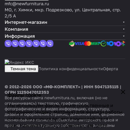
mfc@newfurnitura.ru
МО, г. Химки, мкр. Подрезково, ул. Центральная, стр.
2/5 А
Интернет-магазин
Компания
Информация
Темная тема
Политика конфиденциальности
Оферта
© 2012–2026 ООО «МФ-КОМПЛЕКТ» | ИНН 5047135115 |
ОГРН 1125047012353
Файлы cookie
Все ресурсы сайта newfurnitura.ru, включая (но не
ограничиваясь) текстовую, графическую,
Мы используем файлы cookie (собственные и
фотографическую и видео информацию, структуру,
сторонние: Яндекс.Метрика) для анализа работы
дизайн и оформление страниц, доменное имя, фирменное
сайта и улучшения вашего взаимодействия с
наименование являются объектами авторского права и
ним. Нажимая кнопку «Принять», вы даете
прав на интеллектуальную собственность, защищены