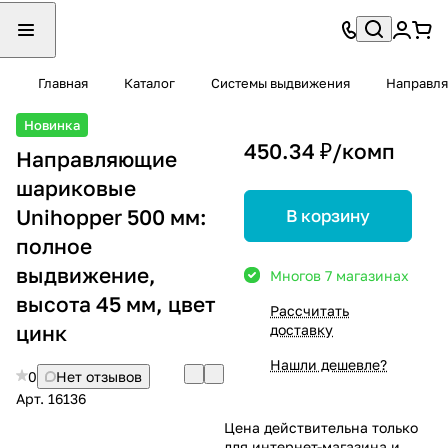
Главная
Каталог
Системы выдвижения
Направл
Новинка
450.34 ₽/
комп
Направляющие
шариковые
Unihopper 500 мм:
В корзину
полное
выдвижение,
Много
в 7 магазинах
высота 45 мм, цвет
Рассчитать
цинк
доставку
Нашли дешевле?
0
Нет отзывов
Арт.
16136
Цена действительна только
для интернет-магазина и