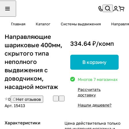
Главная
Каталог
Системы выдвижения
Направля
Направляющие
334.64 ₽/
комп
шариковые 400мм,
скрытого типа
неполного
В корзину
выдвижения с
доводчиком,
Много
в 7 магазинах
насадной монтаж
Рассчитать
доставку
0
Нет отзывов
Нашли дешевле?
Арт.
15413
Характеристики
Цена действительна только
для интернет-магазина и