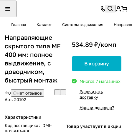
Главная
Каталог
Системы выдвижения
Направля
Направляющие
534.89 ₽/
комп
скрытого типа MF
400 мм: полное
выдвижение, с
В корзину
доводчиком,
быстрый монтаж
Много
в 7 магазинах
Рассчитать
0
Нет отзывов
доставку
Арт.
20102
Нашли дешевле?
Характеристики
Код поставщика
:
DMI-
Товар участвует в акции
803SHD-400