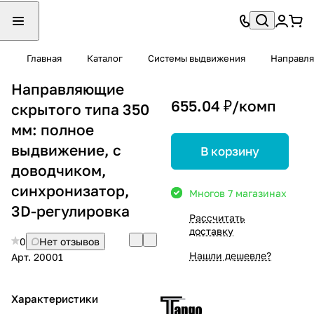
Главная
Каталог
Системы выдвижения
Направля
Направляющие
655.04 ₽/
комп
скрытого типа 350
мм: полное
выдвижение, с
В корзину
доводчиком,
синхронизатор,
Много
в 7 магазинах
3D-регулировка
Рассчитать
доставку
0
Нет отзывов
Нашли дешевле?
Арт.
20001
Характеристики